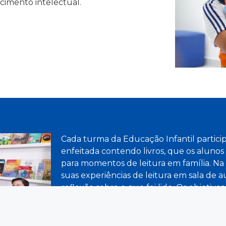
scimento intelectual.
Cada turma da Educação Infantil partici
enfeitada contendo livros, que os alunos 
para momentos de leitura em família. Na
suas experiências de leitura em sala de 
reflexão sobre o que foi lido. Os objetivos
autônomos, estimular a sensibilidade, cri
o prazer pela leitura e a construção de
leitura é um ato complexo que envolve p