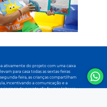
pa ativamente do projeto com uma caixa
levam para casa todas as sextas-feiras
 segunda-feira, as crianças compartilham
aula, incentivando a comunicação e a
 principais do projeto são formar leitores
atividade e criticidade, além de promover
 uma cidadania plena. Entendemos que a
rocessos perceptuais, cognitivos,