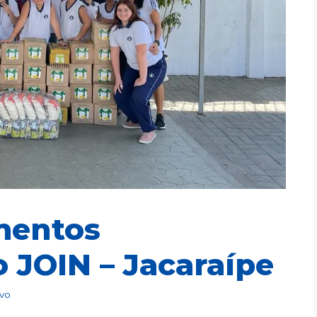
mentos
 JOIN – Jacaraípe
ivo